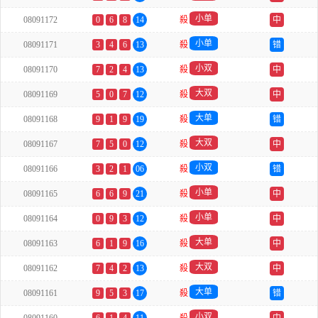
小单
08091172
0
6
8
14
殺
中
小单
08091171
3
4
6
13
殺
错
小双
08091170
7
2
4
13
殺
中
大双
08091169
5
0
7
12
殺
中
大单
08091168
9
1
9
19
殺
错
大双
08091167
7
5
0
12
殺
中
小双
08091166
3
2
1
06
殺
错
小单
08091165
6
6
9
21
殺
中
小单
08091164
0
9
3
12
殺
中
大单
08091163
6
1
9
16
殺
中
大双
08091162
7
4
2
13
殺
中
大单
08091161
9
5
3
17
殺
错
小双