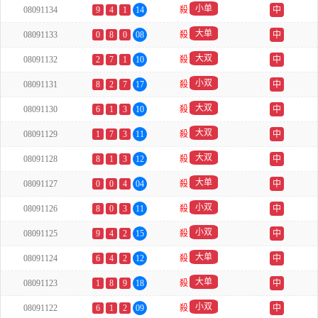
小单
08091134
9
4
1
14
殺
中
大单
08091133
0
8
0
08
殺
中
大双
08091132
2
7
1
10
殺
中
小双
08091131
8
2
7
17
殺
中
大双
08091130
6
1
3
10
殺
中
大双
08091129
1
7
3
11
殺
中
大双
08091128
8
1
3
12
殺
中
大单
08091127
0
0
4
04
殺
中
小双
08091126
8
0
3
11
殺
中
小双
08091125
9
4
2
15
殺
中
大单
08091124
6
4
2
12
殺
中
大单
08091123
1
8
9
18
殺
中
小双
08091122
6
1
2
09
殺
中