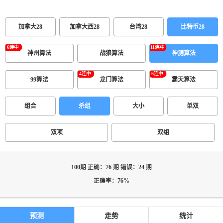
加拿大28
加拿大西28
台湾28
比特币28
神州算法
战狼算法
神测算法
99算法
龙门算法
霸天算法
组合
杀组
大小
单双
双项
双组
100期 正确：76 期 错误：24 期
正确率：76%
预测
走势
统计