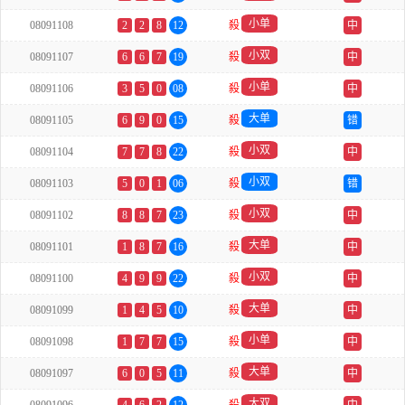
小单
08091108
2
2
8
12
殺
中
小双
08091107
6
6
7
19
殺
中
小单
08091106
3
5
0
08
殺
中
大单
08091105
6
9
0
15
殺
错
小双
08091104
7
7
8
22
殺
中
小双
08091103
5
0
1
06
殺
错
小双
08091102
8
8
7
23
殺
中
大单
08091101
1
8
7
16
殺
中
小双
08091100
4
9
9
22
殺
中
大单
08091099
1
4
5
10
殺
中
小单
08091098
1
7
7
15
殺
中
大单
08091097
6
0
5
11
殺
中
大双