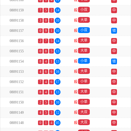
08091160
6
1
4
11
殺
中
小双
08091159
7
5
2
14
殺
中
大单
08091158
3
0
7
10
殺
中
小双
08091157
0
9
1
10
殺
错
大单
08091156
2
7
5
14
殺
中
大单
08091155
0
8
5
13
殺
中
小单
08091154
8
4
1
13
殺
错
大单
08091153
4
6
6
16
殺
中
小单
08091152
7
4
6
17
殺
中
大单
08091151
8
4
1
13
殺
中
小单
08091150
2
5
3
10
殺
中
大双
08091149
4
5
3
12
殺
中
大双
08091148
0
1
4
05
殺
中