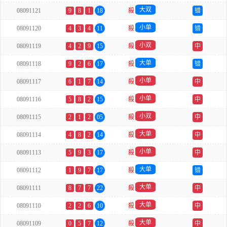
大双
08091121
9
8
1
18
殺
错
小单
08091120
4
3
4
11
殺
错
小双
08091119
4
2
9
15
殺
中
大单
08091118
9
2
6
17
殺
错
小单
08091117
6
1
7
14
殺
中
小单
08091116
5
8
2
15
殺
中
小双
08091115
2
1
2
05
殺
中
大单
08091114
4
8
2
14
殺
中
小单
08091113
5
9
3
17
殺
中
大单
08091112
1
9
7
17
殺
错
大单
08091111
8
7
7
22
殺
中
大单
08091110
2
2
6
10
殺
中
大单
08091109
0
5
7
12
殺
中