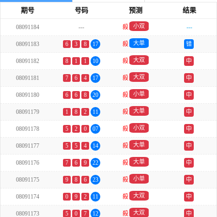
期号
号码
预测
结果
小双
08091184
---
殺
---
大单
08091183
6
3
8
17
殺
错
大双
08091182
8
1
1
10
殺
中
大双
08091181
7
6
4
17
殺
中
小单
08091180
6
6
8
20
殺
中
大单
08091179
1
8
2
11
殺
中
小双
08091178
5
2
0
07
殺
中
大单
08091177
5
5
4
14
殺
中
大单
08091176
7
6
9
22
殺
中
小单
08091175
9
8
6
23
殺
中
大双
08091174
0
9
2
11
殺
中
大双
08091173
5
0
7
12
殺
中