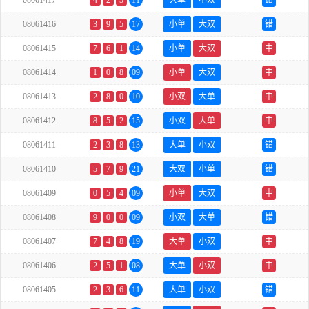
08061417
4
2
5
11
大单
小双
错
08061416
3
9
5
17
小单
大双
错
08061415
7
6
1
14
小单
大双
中
08061414
1
0
8
09
小单
大双
中
08061413
2
8
0
10
小双
大单
中
08061412
8
5
2
15
小双
大单
中
08061411
2
3
8
13
大单
小双
错
08061410
5
7
9
21
大双
小单
错
08061409
0
5
4
09
小单
大双
中
08061408
9
0
0
09
小双
大单
错
08061407
7
4
8
19
大单
小双
中
08061406
2
5
1
08
大单
小双
中
08061405
2
3
6
11
大单
小双
错