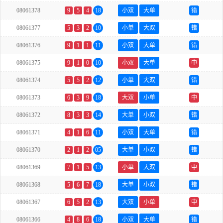
08061378
9
5
4
18
小双
大单
错
08061377
5
3
2
10
小单
大双
错
08061376
9
1
1
11
小双
大单
错
08061375
9
1
0
10
小双
大单
中
08061374
5
5
2
12
小单
大双
错
08061373
6
3
9
18
大双
小单
中
08061372
8
3
3
14
大单
小双
错
08061371
4
1
6
11
小双
大单
错
08061370
2
1
2
05
大单
小双
错
08061369
7
1
5
13
小单
大双
中
08061368
5
6
7
18
大单
小双
错
08061367
6
5
2
13
大双
小单
中
08061366
4
8
6
18
小双
大单
错