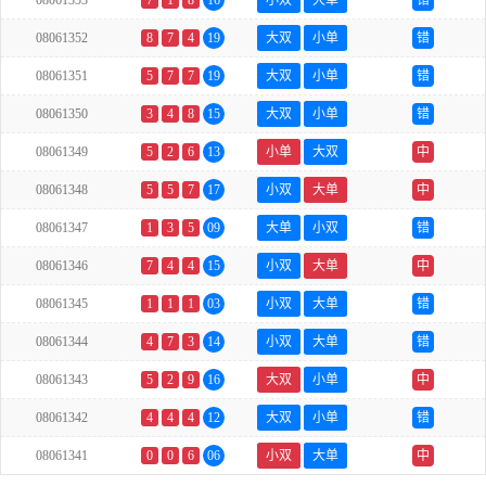
08061353
7
1
8
16
小双
大单
错
08061352
8
7
4
19
大双
小单
错
08061351
5
7
7
19
大双
小单
错
08061350
3
4
8
15
大双
小单
错
08061349
5
2
6
13
小单
大双
中
08061348
5
5
7
17
小双
大单
中
08061347
1
3
5
09
大单
小双
错
08061346
7
4
4
15
小双
大单
中
08061345
1
1
1
03
小双
大单
错
08061344
4
7
3
14
小双
大单
错
08061343
5
2
9
16
大双
小单
中
08061342
4
4
4
12
大双
小单
错
08061341
0
0
6
06
小双
大单
中