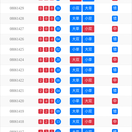
08061429
0
8
8
16
小双
大单
错
08061428
1
0
0
01
大单
小双
错
08061427
2
0
8
10
大单
小双
中
08061426
0
0
4
04
大双
小单
错
08061425
1
1
0
02
小单
大双
错
08061424
8
7
5
20
大双
小单
中
08061423
1
1
8
10
大双
小单
错
08061422
2
1
3
06
大单
小双
中
08061421
2
0
2
04
大双
小单
错
08061420
9
4
9
22
小单
大双
中
08061419
7
2
0
09
大单
小双
错
08061418
8
2
3
13
大双
小单
中