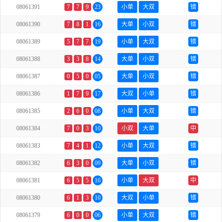
08061391
7
7
9
23
小单
大双
错
08061390
7
8
1
16
大单
小双
错
08061389
5
7
7
19
小单
大双
错
08061388
3
3
8
14
大单
小双
错
08061387
0
5
0
05
大单
小双
错
08061386
1
7
9
17
大双
小单
错
08061385
2
6
0
08
小单
大双
错
08061384
7
0
3
10
小双
大单
中
08061383
7
4
1
12
小单
大双
错
08061382
6
3
0
09
大单
小双
错
08061381
6
5
5
16
小单
大双
中
08061380
6
1
3
10
大双
小单
错
08061379
6
0
0
06
小单
大双
错