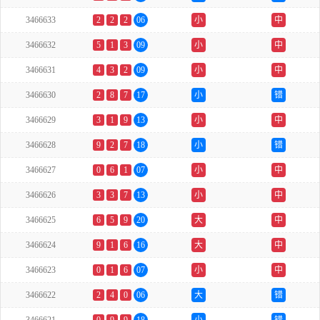
3466633
2
2
2
06
小
中
3466632
5
1
3
09
小
中
3466631
4
3
2
09
小
中
3466630
2
8
7
17
小
错
3466629
3
1
9
13
小
中
3466628
9
2
7
18
小
错
3466627
0
6
1
07
小
中
3466626
3
3
7
13
小
中
3466625
6
5
9
20
大
中
3466624
9
1
6
16
大
中
3466623
0
1
6
07
小
中
3466622
2
4
0
06
大
错