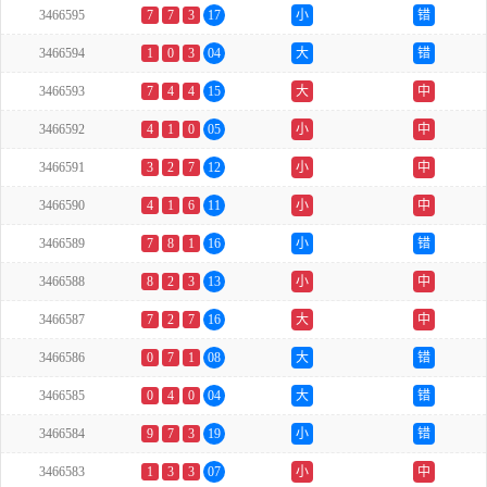
3466595
7
7
3
17
小
错
3466594
1
0
3
04
大
错
3466593
7
4
4
15
大
中
3466592
4
1
0
05
小
中
3466591
3
2
7
12
小
中
3466590
4
1
6
11
小
中
3466589
7
8
1
16
小
错
3466588
8
2
3
13
小
中
3466587
7
2
7
16
大
中
3466586
0
7
1
08
大
错
3466585
0
4
0
04
大
错
3466584
9
7
3
19
小
错
3466583
1
3
3
07
小
中