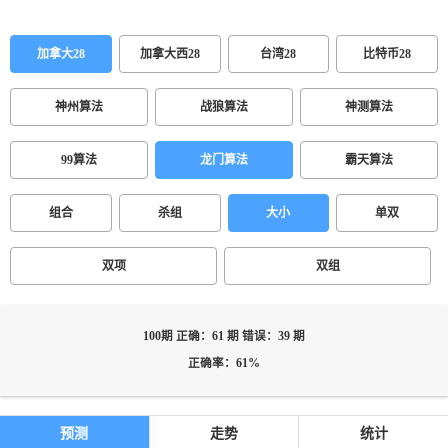
加拿大28
加拿大西28
台湾28
比特币28
神州算法
战狼算法
神测算法
99算法
龙门算法
霸天算法
组合
杀组
大小
单双
双项
双组
100期 正确：61 期 错误：39 期
正确率：61%
预测
走势
统计