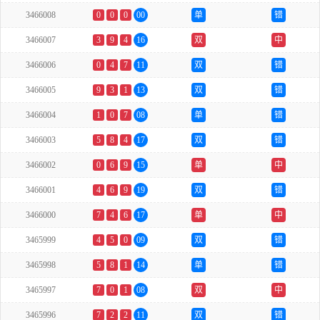
3466008
0
0
0
00
单
错
3466007
3
9
4
16
双
中
3466006
0
4
7
11
双
错
3466005
9
3
1
13
双
错
3466004
1
0
7
08
单
错
3466003
5
8
4
17
双
错
3466002
0
6
9
15
单
中
3466001
4
6
9
19
双
错
3466000
7
4
6
17
单
中
3465999
4
5
0
09
双
错
3465998
5
8
1
14
单
错
3465997
7
0
1
08
双
中
3465996
7
2
2
11
双
错