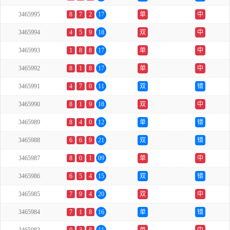
3465995
8
7
2
17
单
中
3465994
4
5
9
18
双
中
3465993
1
8
8
17
单
中
3465992
8
1
8
17
单
中
3465991
4
7
0
11
双
错
3465990
8
1
9
18
双
中
3465989
8
4
0
12
单
错
3465988
6
6
9
21
双
错
3465987
8
0
1
09
单
中
3465986
6
5
4
15
双
错
3465985
7
9
4
20
双
中
3465984
7
1
8
16
单
错