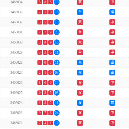
3466034
5
8
5
18
双
中
3466033
2
5
9
16
单
错
3466032
3
5
2
10
双
中
3466031
7
7
9
23
单
中
3466030
3
4
9
16
双
中
3466029
3
3
5
11
单
中
3466028
4
0
7
11
双
错
3466027
2
1
0
03
双
错
3466026
8
6
0
14
双
中
3466025
0
3
5
08
双
中
3466024
1
8
2
11
双
错
3466023
9
7
8
24
双
中
3466022
7
4
1
12
双
中