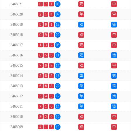
3466021
0
7
1
08
双
中
3466020
2
1
4
07
单
中
3466019
9
9
1
19
双
错
3466018
9
9
2
20
双
中
3466017
1
3
2
06
双
中
3466016
0
5
6
11
双
错
3466015
7
0
7
14
双
中
3466014
5
8
5
18
单
错
3466013
6
8
8
22
单
错
3466012
3
4
5
12
单
错
3466011
7
1
6
14
单
错
3466010
8
2
0
10
双
中
3466009
4
1
5
10
双
中