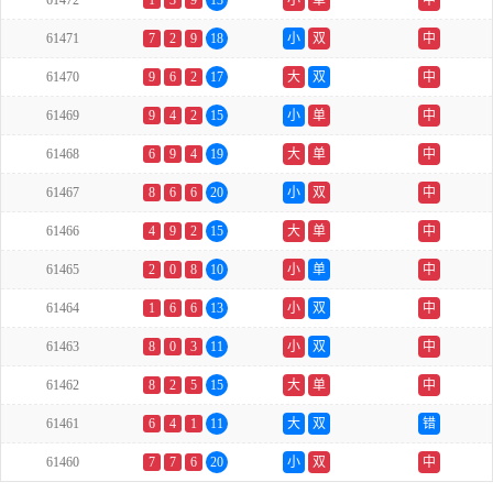
61472
1
3
9
13
小
单
中
61471
7
2
9
18
小
双
中
61470
9
6
2
17
大
双
中
61469
9
4
2
15
小
单
中
61468
6
9
4
19
大
单
中
61467
8
6
6
20
小
双
中
61466
4
9
2
15
大
单
中
61465
2
0
8
10
小
单
中
61464
1
6
6
13
小
双
中
61463
8
0
3
11
小
双
中
61462
8
2
5
15
大
单
中
61461
6
4
1
11
大
双
错
61460
7
7
6
20
小
双
中