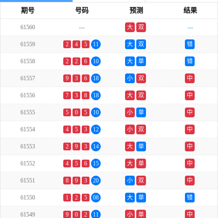
期号
号码
预测
结果
61560
---
大
双
---
61559
2
4
5
11
大
双
错
61558
2
2
6
10
大
单
错
61557
9
3
6
18
小
双
中
61556
7
3
8
18
大
双
中
61555
5
0
5
10
小
单
中
61554
4
5
3
12
小
双
中
61553
2
9
3
14
大
单
中
61552
4
5
6
15
大
单
中
61551
8
9
3
20
小
双
中
61550
1
2
5
08
大
单
错
61549
9
0
2
11
小
单
中