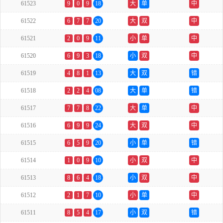
61523
9
0
9
18
大
单
中
61522
6
7
7
20
大
双
中
61521
2
0
9
11
小
单
中
61520
6
9
3
18
小
双
中
61519
4
8
1
13
大
双
错
61518
2
2
4
08
大
单
错
61517
7
7
8
22
大
单
中
61516
6
9
9
24
大
双
中
61515
6
5
9
20
小
单
错
61514
1
0
9
10
小
双
中
61513
8
6
4
18
小
双
中
61512
2
1
7
10
小
单
中
61511
8
5
4
17
小
双
错