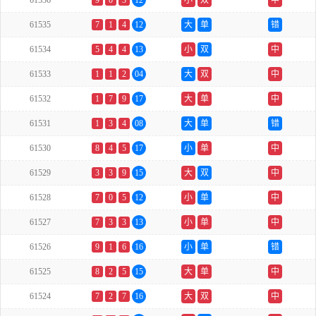
61536
9
0
3
12
小
双
中
61535
7
1
4
12
大
单
错
61534
5
4
4
13
小
双
中
61533
1
1
2
04
大
双
中
61532
1
7
9
17
大
单
中
61531
1
3
4
08
大
单
错
61530
8
4
5
17
小
单
中
61529
3
3
9
15
大
双
中
61528
7
0
5
12
小
单
中
61527
7
3
3
13
小
单
中
61526
9
1
6
16
小
单
错
61525
8
2
5
15
大
单
中
61524
7
2
7
16
大
双
中