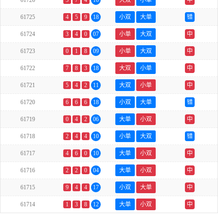
61726
5
7
4
16
大双
小单
中
61725
4
5
9
18
小双
大单
错
61724
3
4
0
07
小单
大双
中
61723
0
1
8
09
小单
大双
中
61722
7
8
3
18
大双
小单
中
61721
5
4
2
11
大双
小单
中
61720
6
6
6
18
小双
大单
错
61719
0
4
2
06
大单
小双
中
61718
2
4
4
10
小单
大双
错
61717
4
6
0
10
大单
小双
中
61716
2
2
0
04
大单
小双
中
61715
9
4
4
17
小双
大单
中
61714
1
3
8
12
大单
小双
中