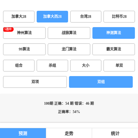
加拿大28
加拿大西28
台湾28
比特币28
神州算法
战狼算法
神测算法
99算法
龙门算法
霸天算法
组合
杀组
大小
单双
双项
双组
100期 正确：54 期 错误：46 期
正确率：54%
预测
走势
统计