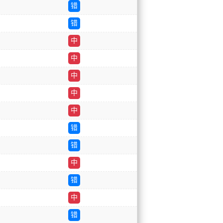
错
错
中
中
中
中
中
错
错
中
错
中
错