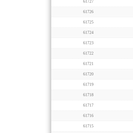
61727
61726
61725
61724
61723
61722
61721
61720
61719
61718
61717
61716
61715