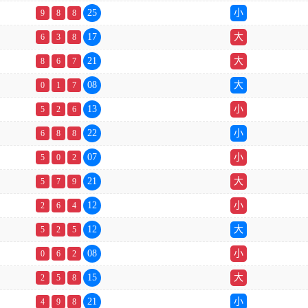
25
小
9
8
8
17
大
6
3
8
21
大
8
6
7
08
大
0
1
7
13
小
5
2
6
22
小
6
8
8
07
小
5
0
2
21
大
5
7
9
12
小
2
6
4
12
大
5
2
5
08
小
0
6
2
15
大
2
5
8
21
小
4
9
8