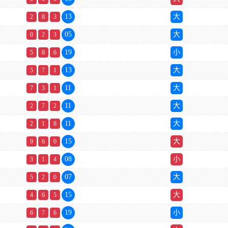
13
大
2
8
3
05
大
0
2
3
19
小
5
8
6
13
大
5
7
1
11
大
7
3
1
11
大
2
7
2
11
大
2
1
8
15
大
9
6
0
08
小
3
1
4
07
大
5
2
0
15
大
4
6
5
19
小
6
7
6