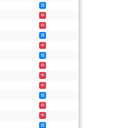
错
中
中
错
中
错
中
中
中
错
中
中
错