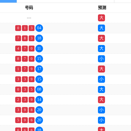
号码
预测
---
大
双
04
大
0
1
3
18
大
7
8
3
11
大
4
7
0
15
小
8
7
0
17
大
1
7
9
15
小
3
3
9
08
大
0
3
5
14
大
2
3
9
20
小
3
9
8
20
小
5
9
6
18
大
6
6
6