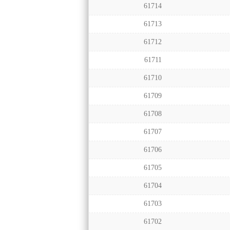
61714
61713
61712
61711
61710
61709
61708
61707
61706
61705
61704
61703
61702