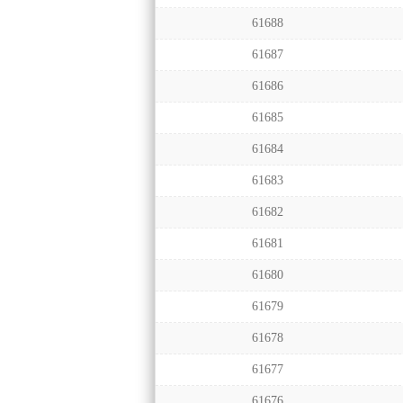
61688
61687
61686
61685
61684
61683
61682
61681
61680
61679
61678
61677
61676