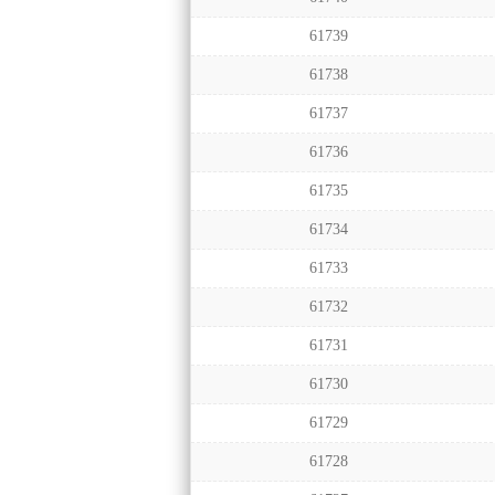
61739
61738
61737
61736
61735
61734
61733
61732
61731
61730
61729
61728