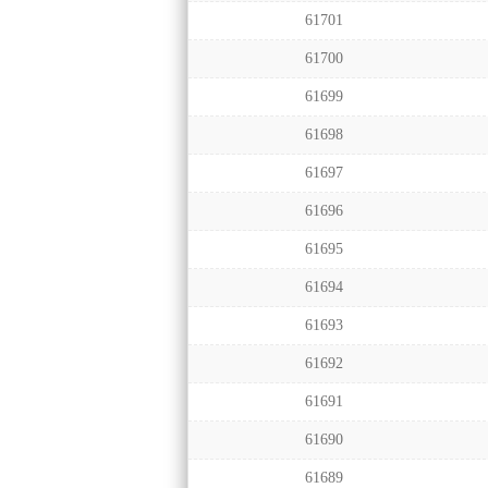
61701
61700
61699
61698
61697
61696
61695
61694
61693
61692
61691
61690
61689