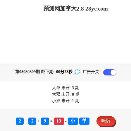
预测网加拿大2.8 28yc.com
第
08080809
期 距下期:
00
分
23
秒
广告开关：
大单
未开:
3
期
大双
未开:
8
期
小双
未开:
1
期
2
2
9
13
小
单
咪牌
+
+
=
-