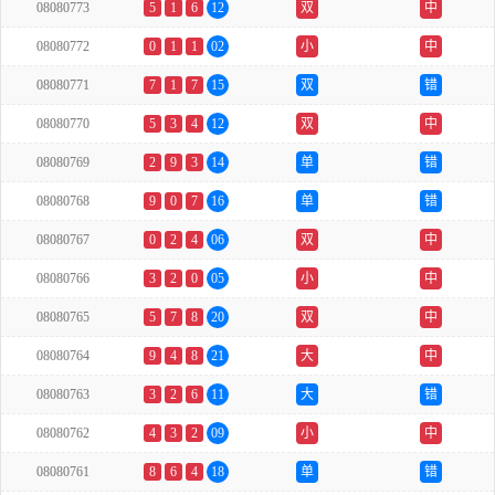
08080773
5
1
6
12
双
中
08080772
0
1
1
02
小
中
08080771
7
1
7
15
双
错
08080770
5
3
4
12
双
中
08080769
2
9
3
14
单
错
08080768
9
0
7
16
单
错
08080767
0
2
4
06
双
中
08080766
3
2
0
05
小
中
08080765
5
7
8
20
双
中
08080764
9
4
8
21
大
中
08080763
3
2
6
11
大
错
08080762
4
3
2
09
小
中
08080761
8
6
4
18
单
错