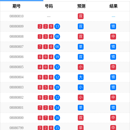
期号
号码
预测
结果
08080810
---
双
---
08080809
2
2
9
13
双
错
08080808
1
3
4
08
双
中
08080807
7
1
0
08
单
错
08080806
6
9
4
19
双
错
08080805
4
0
8
12
小
中
08080804
9
3
0
12
大
错
08080803
8
5
6
19
小
错
08080802
9
2
1
12
小
中
08080801
7
2
5
14
单
错
08080800
8
7
1
16
双
中
08080799
5
2
8
15
单
中