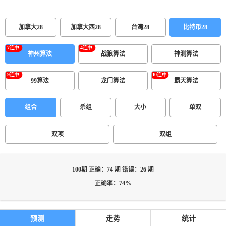
加拿大28
加拿大西28
台湾28
比特币28
神州算法
战狼算法
神测算法
99算法
龙门算法
霸天算法
组合
杀组
大小
单双
双项
双组
100期 正确：74 期 错误：26 期
正确率：74%
预测
走势
统计