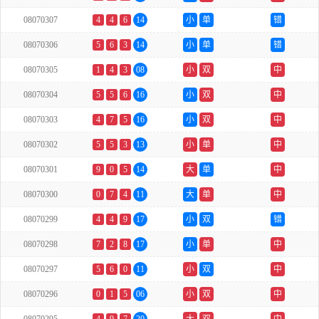
08070307
4
4
6
14
小
单
错
08070306
5
6
3
14
小
单
错
08070305
1
4
3
08
小
双
中
08070304
5
5
6
16
小
双
中
08070303
4
7
5
16
小
双
中
08070302
5
5
3
13
小
单
中
08070301
9
0
5
14
大
单
中
08070300
0
7
4
11
大
单
中
08070299
4
4
9
17
小
双
错
08070298
7
2
8
17
小
单
中
08070297
5
6
0
11
小
双
中
08070296
0
1
5
06
小
双
中