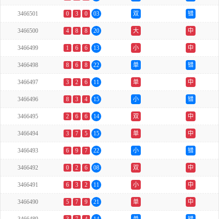
3466501
0
3
0
03
双
错
3466500
4
8
8
20
大
中
3466499
1
6
6
13
小
中
3466498
8
6
8
22
单
错
3466497
3
2
6
11
单
中
3466496
8
3
4
15
小
错
3466495
2
6
6
14
双
中
3466494
3
7
5
15
单
中
3466493
6
9
7
22
小
错
3466492
0
2
6
08
双
中
3466491
6
3
2
11
小
中
3466490
5
7
9
21
单
中