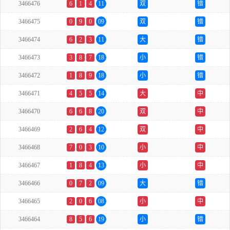
3466476
6
1
4
11
双
错
3466475
0
9
0
09
双
错
3466474
6
2
3
11
大
错
3466473
3
8
7
18
小
错
3466472
1
8
9
18
小
错
3466471
4
5
5
14
大
中
3466470
6
6
8
20
双
中
3466469
2
6
4
12
双
中
3466468
7
0
3
10
小
中
3466467
1
8
4
13
小
中
3466466
0
7
2
09
大
错
3466465
2
0
6
08
小
中
3466464
8
5
6
19
小
错