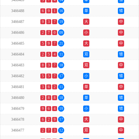
3466489
3
7
4
14
单
错
3466488
6
9
1
16
单
错
3466487
9
3
7
19
大
中
3466486
2
7
0
09
小
中
3466485
5
9
7
21
大
中
3466484
2
5
4
11
双
错
3466483
8
3
7
18
双
中
3466482
5
5
7
17
小
错
3466481
3
6
2
11
单
中
3466480
2
8
8
18
单
错
3466479
9
6
4
19
小
错
3466478
6
2
9
17
大
中
3466477
2
7
3
12
双
中