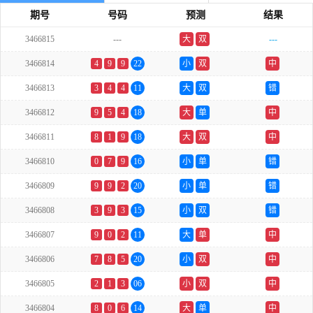
期号
号码
预测
结果
3466815
---
大
双
---
3466814
4
9
9
22
小
双
中
3466813
3
4
4
11
大
双
错
3466812
9
5
4
18
大
单
中
3466811
8
1
9
18
大
双
中
3466810
0
7
9
16
小
单
错
3466809
9
9
2
20
小
单
错
3466808
3
9
3
15
小
双
错
3466807
9
0
2
11
大
单
中
3466806
7
8
5
20
小
双
中
3466805
2
1
3
06
小
双
中
3466804
8
0
6
14
大
单
中