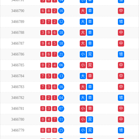
3466791
5
8
1
14
小
单
错
3466790
6
8
2
16
大
单
中
3466789
3
7
2
12
大
单
错
3466788
3
9
6
18
大
单
中
3466787
9
4
5
18
大
单
中
3466786
8
6
7
21
小
双
错
3466785
0
2
4
06
小
双
中
3466784
7
5
1
13
大
单
中
3466783
7
3
6
16
大
单
中
3466782
1
2
1
04
大
单
错
3466781
0
3
4
07
小
单
中
3466780
0
4
7
11
小
双
中
3466779
8
8
9
25
小
双
错