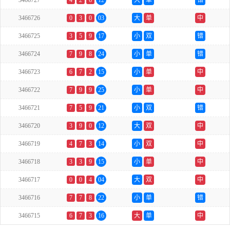
3466727
4
2
6
12
大
单
错
3466726
0
3
0
03
大
单
中
3466725
3
5
9
17
小
双
错
3466724
7
9
8
24
小
单
错
3466723
6
7
2
15
小
单
中
3466722
7
9
9
25
小
单
中
3466721
7
5
9
21
小
双
错
3466720
3
9
0
12
大
双
中
3466719
4
7
3
14
小
双
中
3466718
3
3
9
15
小
单
中
3466717
0
0
4
04
大
双
中
3466716
7
7
8
22
小
单
错
3466715
6
7
3
16
大
单
中