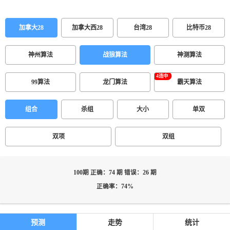
加拿大28
加拿大西28
台湾28
比特币28
神州算法
战狼算法
神测算法
99算法
龙门算法
霸天算法
组合
杀组
大小
单双
双项
双组
100期 正确：74 期 错误：26 期
正确率：74%
预测
走势
统计