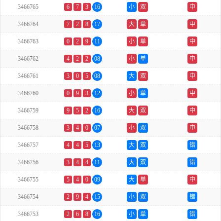
3466765
6
7
3
16
小
双
中
3466764
7
2
8
17
大
单
中
3466763
0
2
9
11
小
单
中
3466762
4
2
2
08
小
单
中
3466761
3
0
5
08
大
双
中
3466760
0
9
3
12
小
单
中
3466759
9
5
2
16
大
双
中
3466758
3
4
0
07
小
双
中
3466757
4
4
5
13
大
双
错
3466756
3
4
4
11
大
双
错
3466755
5
4
0
09
大
单
中
3466754
2
9
4
15
小
双
错
3466753
2
6
8
16
小
单
错