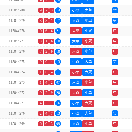
115044281
4
7
7
18
小双
大单
错
115044280
9
2
3
14
小双
大单
错
115044279
8
8
1
17
大双
小单
错
115044278
9
6
6
21
大单
小双
中
115044277
3
1
6
10
大单
小双
中
115044276
7
2
9
18
大双
小单
中
115044275
9
0
4
13
小双
大单
错
115044274
1
6
4
11
小单
大双
中
115044273
1
4
2
07
大双
小单
中
115044272
9
2
9
20
大双
小单
中
115044271
4
5
7
16
小单
大双
中
115044270
2
4
7
13
小双
大单
错
115044269
6
0
3
09
大双
小单
中