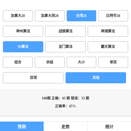
加拿大28
加拿大西28
台湾28
比特币28
神州算法
战狼算法
神测算法
99算法
龙门算法
霸天算法
组合
杀组
大小
单双
双项
双组
100期 正确：45 期 错误：55 期
正确率：45%
预测
走势
统计