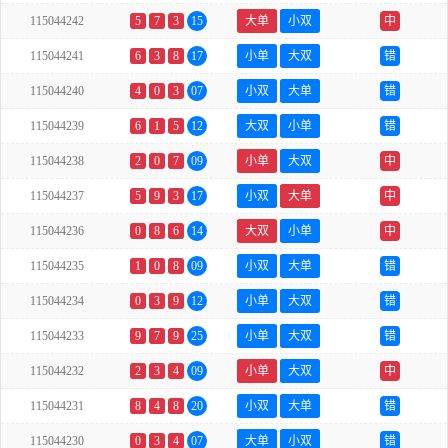
115044242
5
7
3
15
大单
小双
中
115044241
6
3
8
17
小单
大双
错
115044240
4
0
3
07
小双
大单
错
115044239
6
1
5
12
大双
小单
错
115044238
2
0
7
09
小单
大双
中
115044237
5
9
3
17
小双
大单
中
115044236
0
8
6
14
大双
小单
中
115044235
1
0
8
09
小双
大单
错
115044234
0
3
9
12
小单
大双
错
115044233
9
7
9
25
小单
大双
错
115044232
2
3
4
09
小单
大双
中
115044231
8
4
8
20
小双
大单
错
115044230
0
3
4
07
大单
小双
错