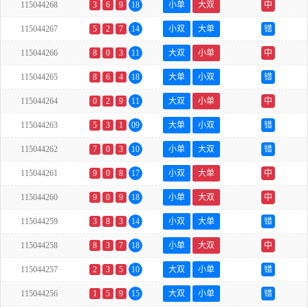
115044268
3
6
9
18
小单
大双
中
115044267
5
2
7
14
小双
大单
错
115044266
8
0
3
11
大双
小单
中
115044265
8
6
4
18
大单
小双
错
115044264
0
2
9
11
大双
小单
中
115044263
5
3
1
09
大单
小双
错
115044262
7
0
3
10
小单
大双
错
115044261
9
0
8
17
小双
大单
中
115044260
9
0
9
18
小单
大双
中
115044259
3
8
3
14
小双
大单
错
115044258
8
3
7
18
小单
大双
中
115044257
2
3
5
10
大双
小单
错
115044256
1
5
9
15
大双
小单
错