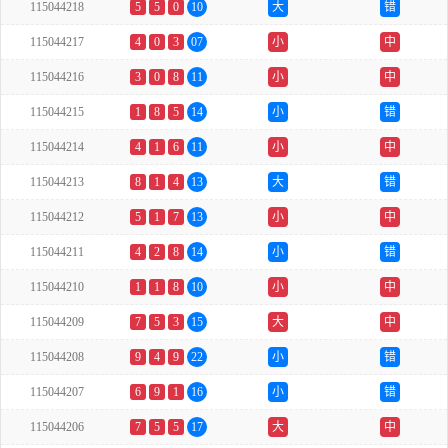
115044218
5
5
0
10
大
错
115044217
4
0
3
07
小
中
115044216
3
0
8
11
小
中
115044215
1
8
5
14
小
错
115044214
4
1
6
11
小
中
115044213
8
1
4
13
大
错
115044212
5
1
7
13
小
中
115044211
4
2
8
14
小
错
115044210
1
1
8
10
小
中
115044209
7
5
3
15
大
中
115044208
9
4
9
22
小
错
115044207
6
9
1
16
小
错
115044206
7
5
5
17
大
中