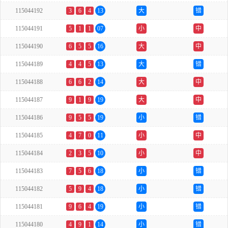
115044192
3
6
4
13
大
错
115044191
5
1
1
07
小
中
115044190
6
5
5
16
大
中
115044189
4
4
5
13
大
错
115044188
6
6
2
14
大
中
115044187
9
1
9
19
大
中
115044186
9
5
5
19
小
错
115044185
4
7
0
11
小
中
115044184
2
3
5
10
小
中
115044183
7
5
6
18
小
错
115044182
5
9
4
18
小
错
115044181
9
6
4
19
小
错
115044180
4
9
1
14
小
错