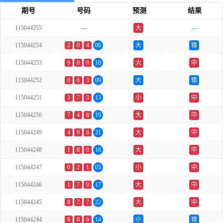
期号
号码
预测
结果
115044255
---
大
---
单
115044254
2
0
4
06
大
错
115044253
9
0
9
18
大
中
115044252
0
6
3
09
大
错
115044251
3
7
3
13
小
中
115044250
7
4
8
19
大
中
115044249
4
9
8
21
大
中
115044248
1
8
9
18
大
中
115044247
0
2
1
03
小
中
115044246
1
7
9
17
大
中
115044245
8
7
7
22
大
中
115044244
8
0
6
14
小
错