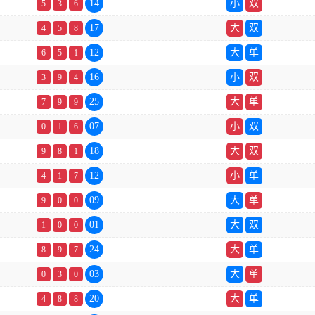
14
小
双
5
3
6
17
大
双
4
5
8
12
大
单
6
5
1
16
小
双
3
9
4
25
大
单
7
9
9
07
小
双
0
1
6
18
大
双
9
8
1
12
小
单
4
1
7
09
大
单
9
0
0
01
大
双
1
0
0
24
大
单
8
9
7
03
大
单
0
3
0
20
大
单
4
8
8