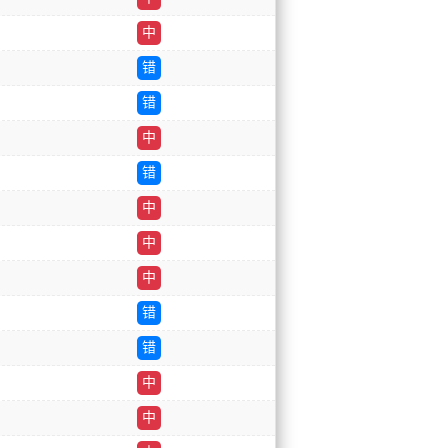
中
错
错
中
错
中
中
中
错
错
中
中