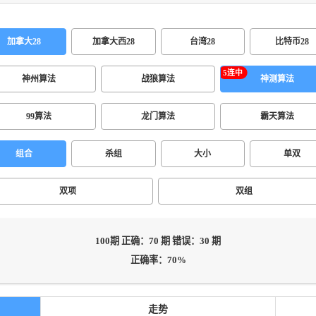
加拿大28
加拿大西28
台湾28
比特币28
神州算法
战狼算法
神测算法
99算法
龙门算法
霸天算法
组合
杀组
大小
单双
双项
双组
100期 正确：70 期 错误：30 期
正确率：70%
走势