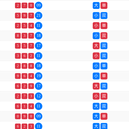
09
大
单
2
7
0
21
小
双
5
9
7
11
小
单
2
5
4
18
小
双
8
3
7
17
大
双
5
5
7
11
小
双
3
6
2
18
小
单
2
8
8
19
小
单
9
6
4
17
大
双
6
2
9
12
小
双
2
7
3
11
大
双
6
1
4
09
大
单
0
9
0
11
大
双
6
2
3