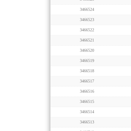
3466524
3466523
3466522
3466521
3466520
3466519
3466518
3466517
3466516
3466515
3466514
3466513