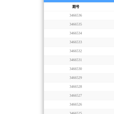
期号
3466536
3466535
3466534
3466533
3466532
3466531
3466530
3466529
3466528
3466527
3466526
3466525