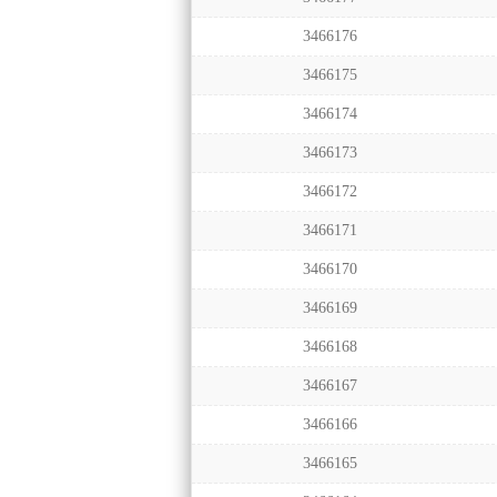
3466176
3466175
3466174
3466173
3466172
3466171
3466170
3466169
3466168
3466167
3466166
3466165