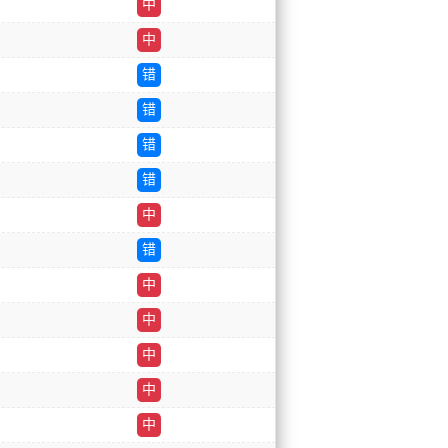
中
中
错
错
错
错
中
错
中
中
中
中
中