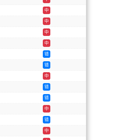
中
中
中
中
错
错
中
错
错
中
错
中