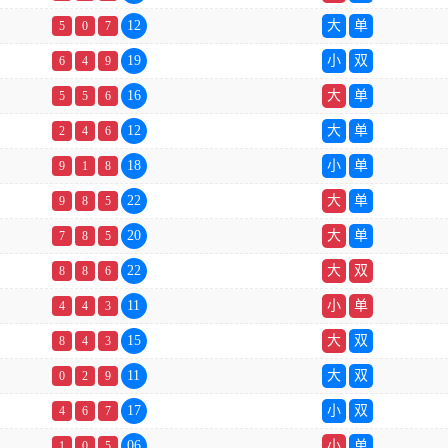
12
大
单
5
0
7
19
小
双
6
4
9
16
大
单
5
5
6
12
大
单
2
4
6
18
小
单
9
1
8
22
大
单
9
8
5
20
大
单
7
8
5
22
大
双
8
8
6
11
小
单
4
4
3
15
大
双
8
4
3
11
大
双
0
2
9
17
小
双
4
6
7
06
小
单
1
0
5