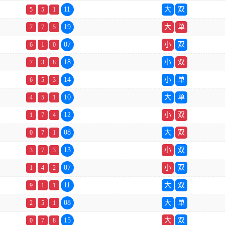
11
大
双
5
5
1
19
大
单
7
7
5
07
小
双
6
1
0
18
小
双
7
3
8
14
小
单
6
5
3
10
大
单
4
5
1
12
小
双
1
7
4
08
大
双
0
7
1
13
小
双
3
7
3
07
小
双
1
4
2
11
大
双
9
1
1
08
大
单
2
5
1
15
大
双
0
7
8