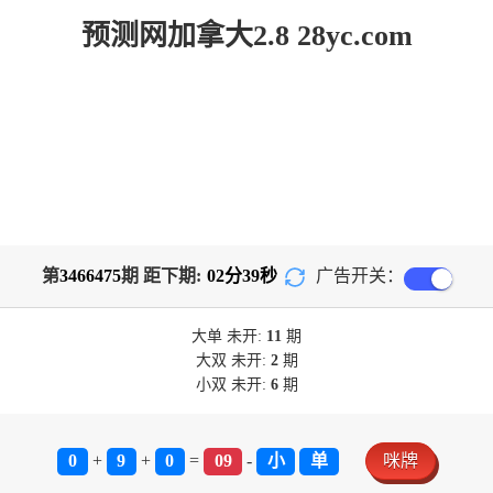
预测网加拿大2.8 28yc.com
第
3466475
期 距下期:
02
分
39
秒
广告开关：
大单
未开:
11
期
大双
未开:
2
期
小双
未开:
6
期
0
+
9
+
0
=
09
-
小
单
咪牌