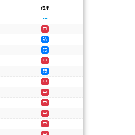
结果
---
中
错
错
中
错
中
中
中
中
中
中