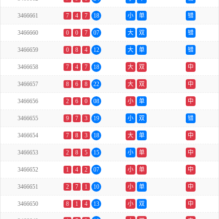
3466661
7
4
7
18
小
单
错
3466660
0
0
7
07
大
双
错
3466659
0
8
4
12
大
单
错
3466658
7
4
7
18
大
双
中
3466657
8
6
8
22
大
双
中
3466656
2
6
0
08
小
单
中
3466655
9
7
3
19
小
双
错
3466654
7
8
3
18
大
单
中
3466653
2
8
5
15
小
单
中
3466652
1
4
2
07
小
单
中
3466651
2
7
1
10
小
单
中
3466650
8
1
4
13
小
双
中