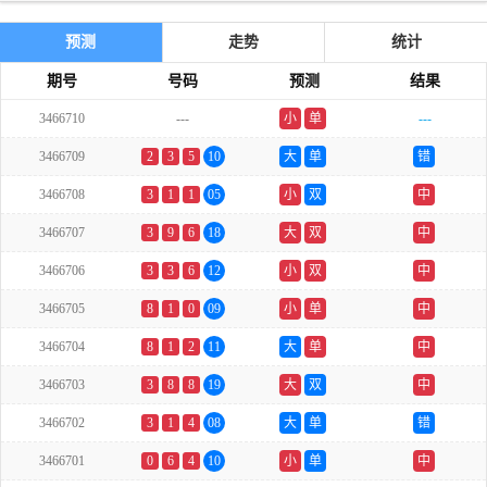
预测
走势
统计
期号
号码
预测
结果
3466710
---
小
单
---
3466709
2
3
5
10
大
单
错
3466708
3
1
1
05
小
双
中
3466707
3
9
6
18
大
双
中
3466706
3
3
6
12
小
双
中
3466705
8
1
0
09
小
单
中
3466704
8
1
2
11
大
单
中
3466703
3
8
8
19
大
双
中
3466702
3
1
4
08
大
单
错
3466701
0
6
4
10
小
单
中