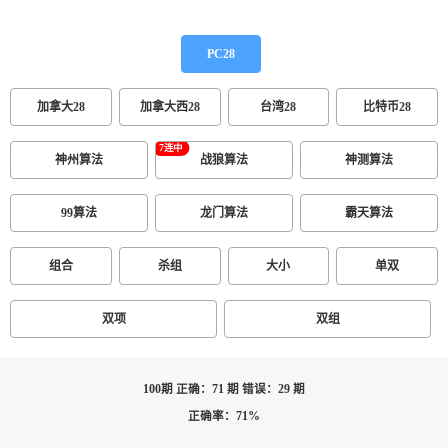
PC28
加拿大28
加拿大西28
台湾28
比特币28
神州算法
战狼算法
神测算法
99算法
龙门算法
霸天算法
组合
杀组
大小
单双
双项
双组
100期 正确：71 期 错误：29 期
正确率：71%