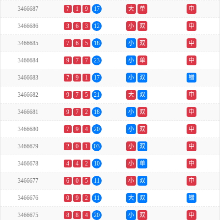
3466687
7
1
9
17
大
单
中
3466686
3
6
3
12
小
双
中
3466685
7
6
5
18
小
双
中
3466684
9
7
7
23
小
单
中
3466683
7
9
1
17
小
双
错
3466682
9
7
5
21
大
双
中
3466681
9
7
2
18
小
双
中
3466680
7
9
4
20
小
双
中
3466679
2
0
1
03
小
双
中
3466678
4
4
2
10
小
单
中
3466677
6
0
5
11
小
双
中
3466676
0
9
2
11
大
双
错
3466675
8
8
4
20
小
双
中