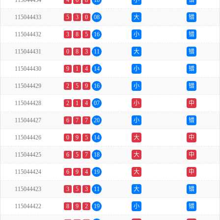
115044434
4
6
8
18
小
错
115044433
5
3
0
08
大
错
115044432
3
8
5
16
小
错
115044431
0
8
3
11
大
错
115044430
9
1
4
14
小
错
115044429
2
5
9
16
小
错
115044428
2
1
4
07
小
中
115044427
6
7
7
20
小
错
115044426
0
9
5
14
大
中
115044425
6
5
7
18
大
中
115044424
6
9
4
19
大
中
115044423
3
5
3
11
大
错
115044422
8
9
2
19
小
错