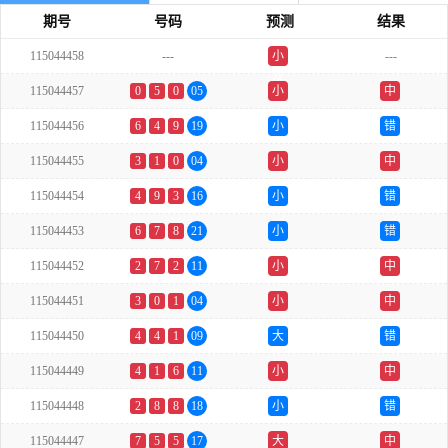
期号
号码
预测
结果
115044458
---
小
---
双
115044457
0
5
0
05
小
中
115044456
6
4
9
19
小
错
115044455
3
1
0
04
小
中
115044454
4
9
3
16
小
错
115044453
6
7
8
21
小
错
115044452
2
7
2
11
小
中
115044451
3
0
1
04
小
中
115044450
4
4
1
09
大
错
115044449
4
1
6
11
小
中
115044448
2
8
8
18
小
错
115044447
7
5
5
17
大
中