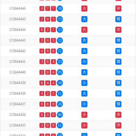
115044446
4
7
7
18
大
中
115044445
2
6
5
13
大
错
115044444
6
2
7
15
大
中
115044443
3
6
3
12
大
错
115044442
4
8
0
12
大
错
115044441
3
8
4
15
小
错
115044440
1
0
4
05
大
错
115044439
8
4
4
16
小
错
115044438
4
2
5
11
大
错
115044437
9
8
9
26
小
错
115044436
6
0
0
06
小
中
115044435
3
0
8
11
小
中