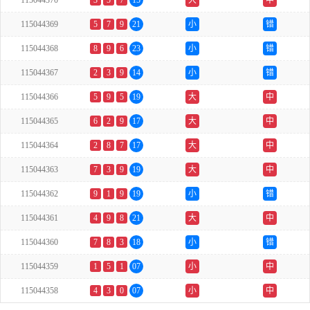
115044370
3
5
7
15
大
中
115044369
5
7
9
21
小
错
115044368
8
9
6
23
小
错
115044367
2
3
9
14
小
错
115044366
5
9
5
19
大
中
115044365
6
2
9
17
大
中
115044364
2
8
7
17
大
中
115044363
7
3
9
19
大
中
115044362
9
1
9
19
小
错
115044361
4
9
8
21
大
中
115044360
7
8
3
18
小
错
115044359
1
5
1
07
小
中
115044358
4
3
0
07
小
中