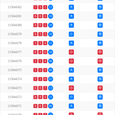
115044382
7
5
1
13
大
错
115044381
8
0
2
10
大
错
115044380
9
0
1
10
大
错
115044379
6
5
5
16
小
错
115044378
2
5
4
11
大
错
115044377
6
4
0
10
小
中
115044376
1
1
4
06
小
中
115044375
1
2
5
08
大
错
115044374
1
1
0
02
大
错
115044373
6
0
7
13
小
中
115044372
8
9
4
21
小
错
115044371
0
6
0
06
大
错