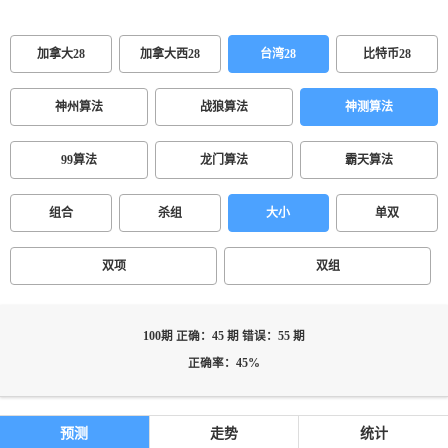
加拿大28
加拿大西28
台湾28
比特币28
神州算法
战狼算法
神测算法
99算法
龙门算法
霸天算法
组合
杀组
大小
单双
双项
双组
100期 正确：45 期 错误：55 期
正确率：45%
预测
走势
统计