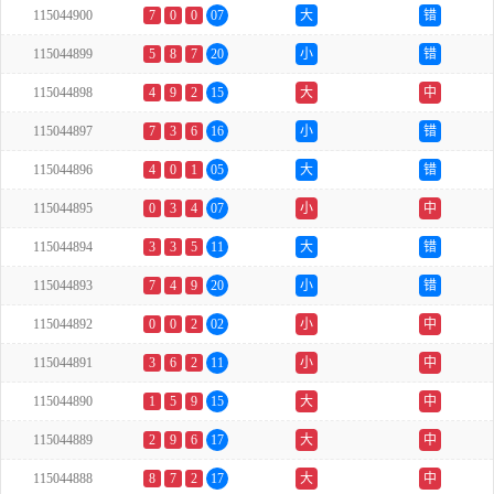
115044900
7
0
0
07
大
错
115044899
5
8
7
20
小
错
115044898
4
9
2
15
大
中
115044897
7
3
6
16
小
错
115044896
4
0
1
05
大
错
115044895
0
3
4
07
小
中
115044894
3
3
5
11
大
错
115044893
7
4
9
20
小
错
115044892
0
0
2
02
小
中
115044891
3
6
2
11
小
中
115044890
1
5
9
15
大
中
115044889
2
9
6
17
大
中
115044888
8
7
2
17
大
中