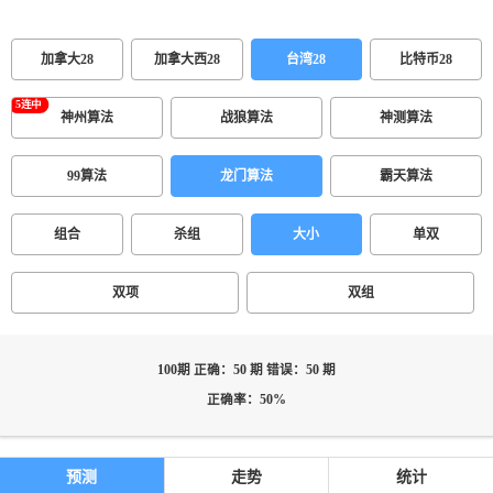
加拿大28
加拿大西28
台湾28
比特币28
神州算法
战狼算法
神测算法
99算法
龙门算法
霸天算法
组合
杀组
大小
单双
双项
双组
100期 正确：50 期 错误：50 期
正确率：50%
预测
走势
统计