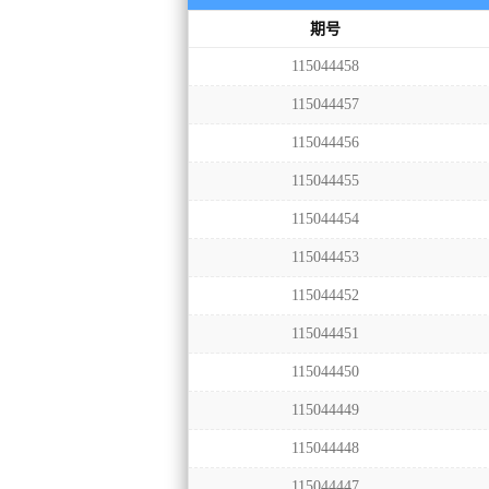
期号
115044458
115044457
115044456
115044455
115044454
115044453
115044452
115044451
115044450
115044449
115044448
115044447