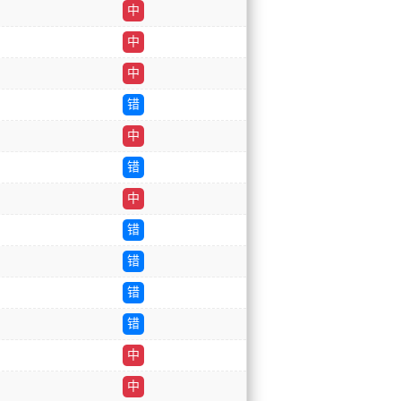
中
中
中
错
中
错
中
错
错
错
错
中
中