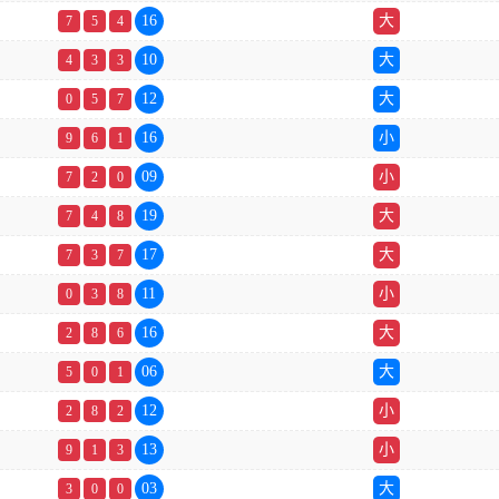
16
大
7
5
4
10
大
4
3
3
12
大
0
5
7
16
小
9
6
1
09
小
7
2
0
19
大
7
4
8
17
大
7
3
7
11
小
0
3
8
16
大
2
8
6
06
大
5
0
1
12
小
2
8
2
13
小
9
1
3
03
大
3
0
0