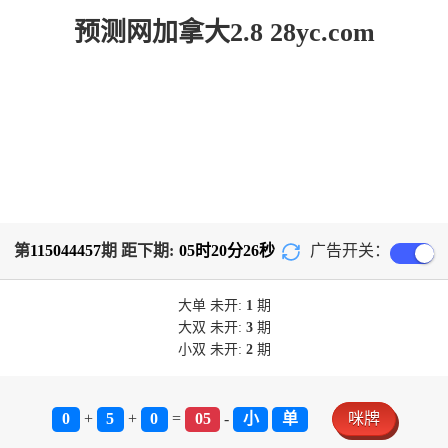
预测网加拿大2.8 28yc.com
第
115044457
期 距下期:
05
时
20
分
26
秒
广告开关：
大单
未开:
1
期
大双
未开:
3
期
小双
未开:
2
期
0
+
5
+
0
=
05
-
小
单
咪牌