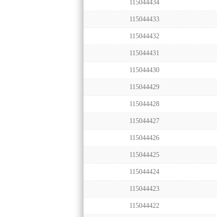
115044434
115044433
115044432
115044431
115044430
115044429
115044428
115044427
115044426
115044425
115044424
115044423
115044422