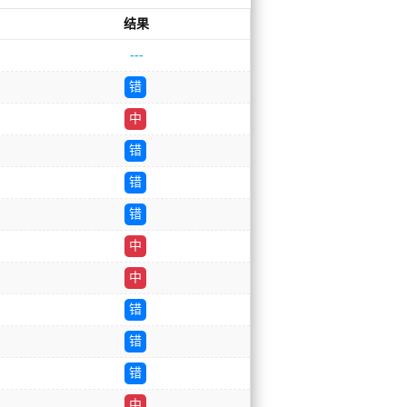
结果
---
错
中
错
错
错
中
中
错
错
错
中