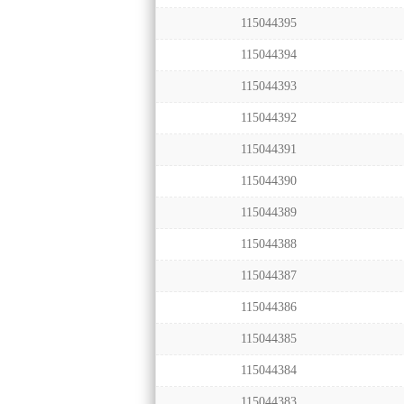
115044395
115044394
115044393
115044392
115044391
115044390
115044389
115044388
115044387
115044386
115044385
115044384
115044383