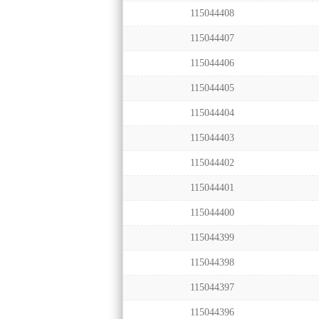
115044408
115044407
115044406
115044405
115044404
115044403
115044402
115044401
115044400
115044399
115044398
115044397
115044396