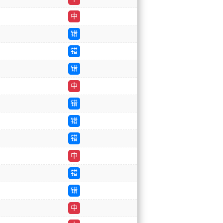
中
错
错
错
中
错
错
错
中
错
错
中